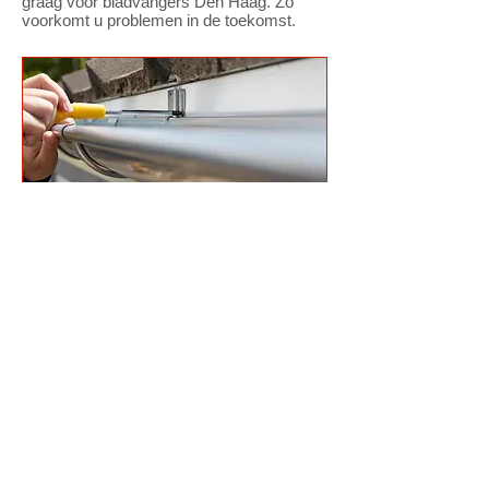
graag voor bladvangers Den Haag. Zo
voorkomt u problemen in de toekomst.
Dakgoten vervangen
Woont u in Den Haag en zijn uw dakgoten
aan het lekken? Is de regenpijp verstopt?
Of hebt u vaak te maken met lekkages?
Dan is het hoogst tijd om uw dakgoten te
laten inspecteren. ANO Loodgietersbedrijf
uit Den Haag komt gratis met een offerte.
Wij kunnen gelijk kijken of de dakgoot nog
te repareren is, dakgoot laten vervangen is
pas nodig als het zink verdund en gaten
vertoond. Bel ons voor een vrijblijvend
advies van onze dakspecialist.