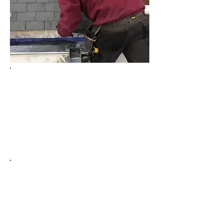
Lekkage
DAKGOOT Den
Haag
Direct hulp 24
uur service