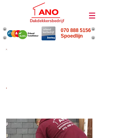
Dakdekkersbedrijf
070 888 5156
Spoedlijn
070 888 5156
Goedkoop en snel!